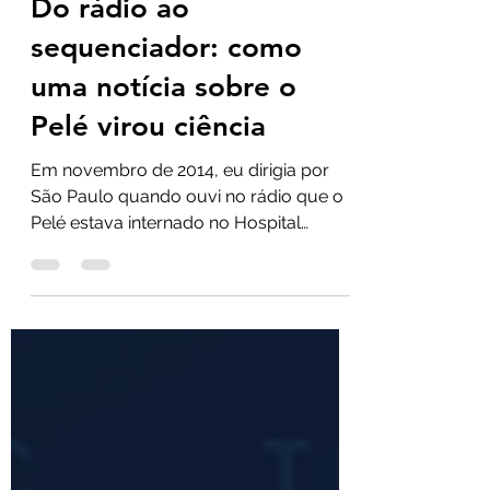
10 de jul.
2 min de leitura
Do rádio ao
sequenciador: como
uma notícia sobre o
Pelé virou ciência
Em novembro de 2014, eu dirigia por
São Paulo quando ouvi no rádio que o
Pelé estava internado no Hospital
Israelita Albert Einstein com uma
infecção urinária grave. Naquele
momento, comecei a imaginar maneiras
de identificar a bactéria — ou as
bactérias — que acometiam o nosso Rei
do Futebol.