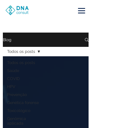
Blog
Todos os posts
Todos os posts
Saúde
COVID
HPV
Prevenção
Genética forense
Toxicológico
Genômica
aplicada