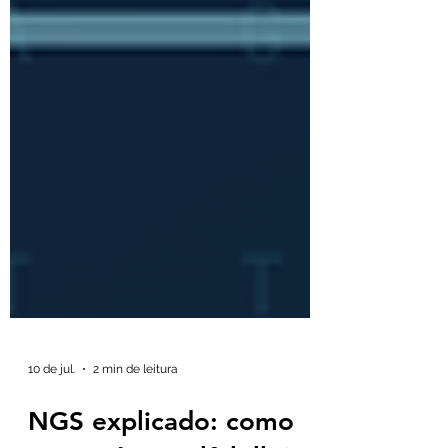
10 de jul.
2 min de leitura