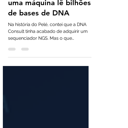
NGS explicado: como
uma máquina lê bilhões
de bases de DNA
Na história do Pelé, contei que a DNA
Consult tinha acabado de adquirir um
sequenciador NGS. Mas o que
acontece, de fato, dentro dessas
máquinas para que elas leiam bilhões
de bases de DNA de uma só vez? Vale
entender o processo. Por décadas,
sequenciar DNA significou o método
Sanger — preciso, porém lendo uma
sequência por vez. O NGS (Next
Generation Sequencing) mudou a
escala: em vez de uma reação, milhões
a bilhões de fragmentos são lidos em
paralelo. Foi essa mudança de e