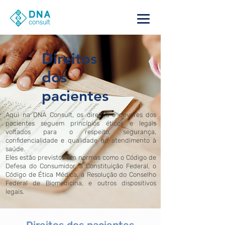
Direitos
dos
pacientes
Aqui na DNA Consult, os direitos e deveres dos
pacientes seguem princípios éticos e legais
voltados para o respeito, segurança,
confidencialidade e qualidade no atendimento à
saúde.
Eles estão previstos em normas como o Código de
Defesa do Consumidor, a Constituição Federal, o
Código de Ética Médica, a Resolução do Conselho
Federal de Biomedicina, e outros dispositivos
legais.