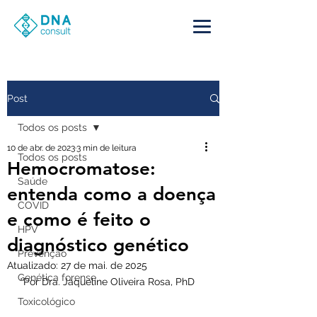
Post
Todos os posts
10 de abr. de 2023
3 min de leitura
Todos os posts
Hemocromatose:
Saúde
entenda como a doença
COVID
e como é feito o
HPV
diagnóstico genético
Prevenção
Atualizado:
27 de mai. de 2025
Genética forense
*Por Dra. Jaqueline Oliveira Rosa, PhD
Toxicológico