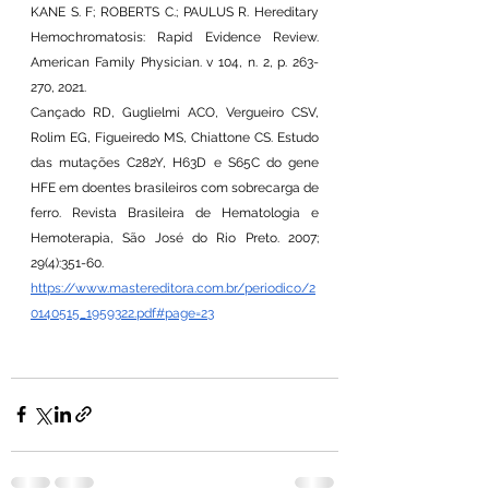
KANE S. F; ROBERTS C.; PAULUS R. Hereditary 
Hemochromatosis: Rapid Evidence Review. 
American Family Physician. v 104, n. 2, p. 263-
270, 2021.
Cançado RD, Guglielmi ACO, Vergueiro CSV, 
Rolim EG, Figueiredo MS, Chiattone CS. Estudo 
das mutações C282Y, H63D e S65C do gene 
HFE em doentes brasileiros com sobrecarga de 
ferro. Revista Brasileira de Hematologia e 
Hemoterapia, São José do Rio Preto. 2007; 
29(4):351-60.
https://www.mastereditora.com.br/periodico/2
0140515_1959322.pdf#page=23