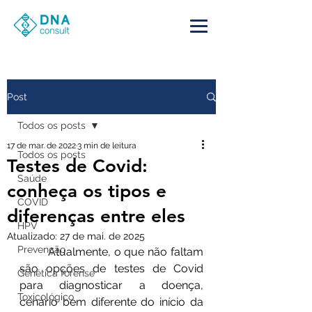
Post
Todos os posts
17 de mar. de 2022
3 min de leitura
Todos os posts
Testes de Covid:
Saúde
conheça os tipos e
COVID
diferenças entre eles
HPV
Atualizado:
27 de mai. de 2025
Prevenção
	Atualmente, o que não faltam 
são opções de testes de Covid 
Genética forense
para diagnosticar a doença, 
Toxicológico
cenário bem diferente do início da 