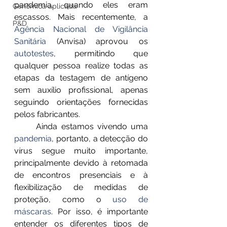
pandemia, quando eles eram 
Genômica aplicada
escassos. Mais recentemente, a 
P&D
Agência Nacional de Vigilância 
Sanitária
 (Anvisa) aprovou os 
autotestes
, permitindo que 
qualquer pessoa realize todas as 
etapas da testagem de antígeno 
sem auxílio profissional, apenas 
seguindo orientações fornecidas 
pelos fabricantes.
	Ainda estamos vivendo uma 
pandemia
, portanto, a detecção do 
vírus segue muito importante, 
principalmente devido à retomada 
de encontros presenciais e à 
flexibilização de medidas de 
proteção, como o 
uso de 
máscaras
. Por isso, é importante 
entender os diferentes tipos de 