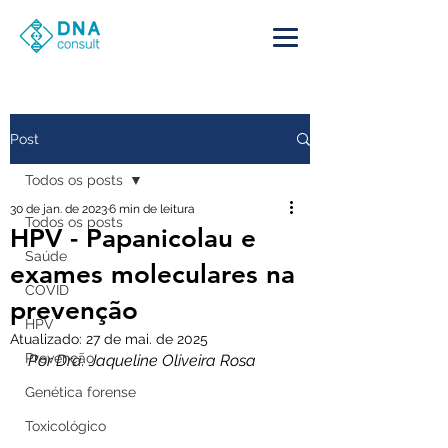
Post
Todos os posts
30 de jan. de 2023
6 min de leitura
Todos os posts
HPV - Papanicolau e
Saúde
exames moleculares na
COVID
prevenção
HPV
Atualizado:
27 de mai. de 2025
Prevenção
Por Dra. Jaqueline Oliveira Rosa
Genética forense
Toxicológico