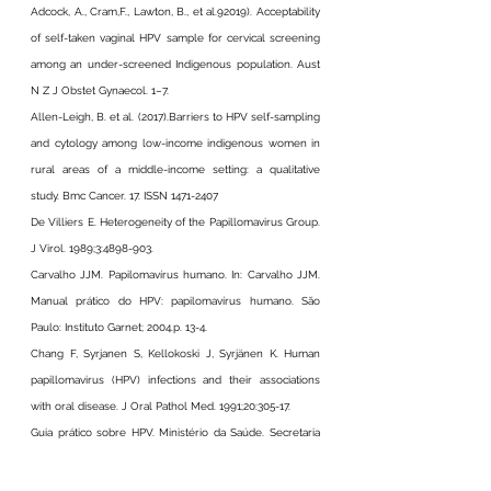
Adcock, A., Cram,F., Lawton, B., et al.92019). Acceptability 
of self-taken vaginal HPV sample for cervical screening 
among an under-screened Indigenous population. Aust 
N Z J Obstet Gynaecol. 1–7.
Allen-Leigh, B. et al. (2017).Barriers to HPV self-sampling 
and cytology among low-income indigenous women in 
rural areas of a middle-income setting: a qualitative 
study. Bmc Cancer. 17. ISSN 1471-2407
De Villiers E. Heterogeneity of the Papillomavirus Group. 
J Virol. 1989;3:4898-903.
Carvalho JJM. Papilomavírus humano. In: Carvalho JJM. 
Manual prático do HPV: papilomavírus humano. São 
Paulo: Instituto Garnet; 2004.p. 13-4.
Chang F, Syrjanen S, Kellokoski J, Syrjänen K. Human 
papillomavirus (HPV) infections and their associations 
with oral disease. J Oral Pathol Med. 1991;20:305-17.
Guia prático sobre HPV. Ministério da Saúde. Secretaria 
de vigilância em saúde. Brasília. 2014. 
Chou, H. H. et al. (2016). Self-sampling HPV test in 